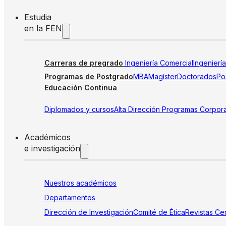
Estudia
en la FEN
Carreras de pregrado
Ingeniería Comercial
Ingenierí
Programas de Postgrado
MBA
Magíster
Doctorados
Pos
Educación Continua
Diplomados y cursos
Alta Dirección
Programas Corpora
Académicos
e investigación
Nuestros académicos
Departamentos
Dirección de Investigación
Comité de Ética
Revistas
Cen