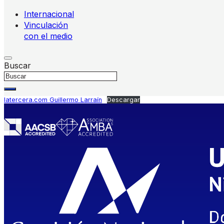
Internacional
Vinculación
con el medio
Buscar
latercera.com Guillermo Larraín
Descargar