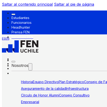
Saltar al contenido principal
Saltar al pie de página
Estudiantes
Funcionarios
Headhunter
Prensa FEN
Servicios FEN
ES
EN
Nosotros
Historia
Equipo Directivo
Plan Estratégico
Consejo de Fa
Aseguramiento de la calidad
Infraestructura
Círculo de Honor Alumni
Consejo Consultivo
Empresarial