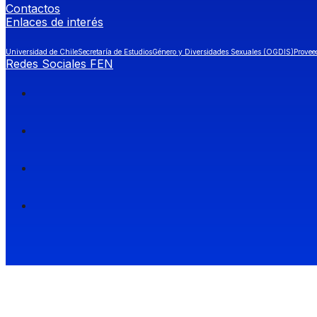
Contactos
Enlaces de interés
Universidad de Chile
Secretaría de Estudios
Género y Diversidades Sexuales (OGDIS)
Provee
Redes Sociales FEN
Facultad de Economía y Negocios (FEN), Universidad de Chile.
Si quieres saber más información sobre carreras
entra a Admisión FEN