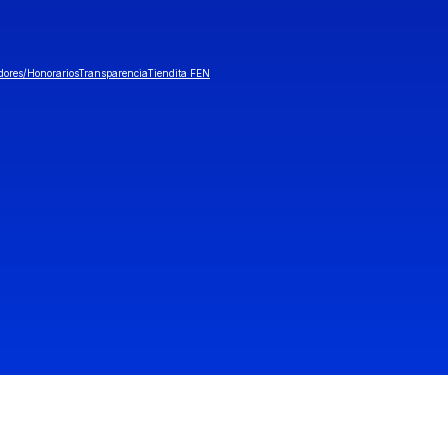
dores/Honorarios
Transparencia
Tiendita FEN