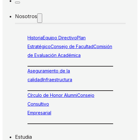
Nosotros
Historia
Equipo Directivo
Plan
Estratégico
Consejo de Facultad
Comisión
de Evaluación Académica
Aseguramiento de la
calidad
Infraestructura
Círculo de Honor Alumni
Consejo
Consultivo
Empresarial
Estudia