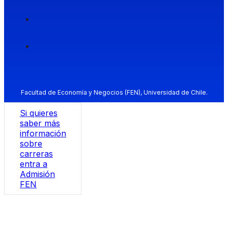
Facultad de Economía y Negocios (FEN), Universidad de Chile.
Si quieres
saber más
información
sobre
carreras
entra a
Admisión
FEN