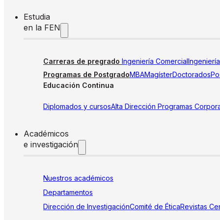
Estudia
en la FEN
Carreras de pregrado
Ingeniería Comercial
Ingenierí
Programas de Postgrado
MBA
Magíster
Doctorados
Pos
Educación Continua
Diplomados y cursos
Alta Dirección
Programas Corpora
Académicos
e investigación
Nuestros académicos
Departamentos
Dirección de Investigación
Comité de Ética
Revistas
Cen