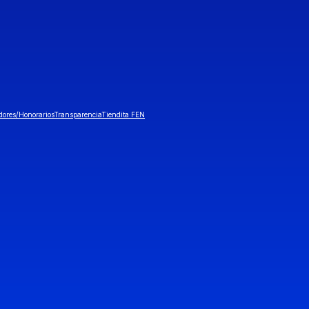
dores/Honorarios
Transparencia
Tiendita FEN