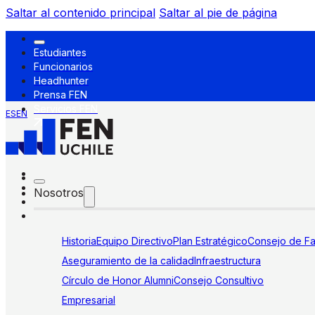
Saltar al contenido principal
Saltar al pie de página
Estudiantes
Funcionarios
Headhunter
Prensa FEN
Servicios FEN
ES
EN
Nosotros
Historia
Equipo Directivo
Plan Estratégico
Consejo de Fa
Aseguramiento de la calidad
Infraestructura
Círculo de Honor Alumni
Consejo Consultivo
Empresarial