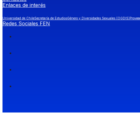
Enlaces de interés
Universidad de Chile
Secretaría de Estudios
Género y Diversidades Sexuales (OGDIS)
Provee
Redes Sociales FEN
Facultad de Economía y Negocios (FEN), Universidad de Chile.
Si quieres saber más información sobre carreras
entra a Admisión FEN