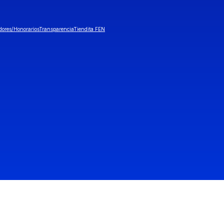
dores/Honorarios
Transparencia
Tiendita FEN