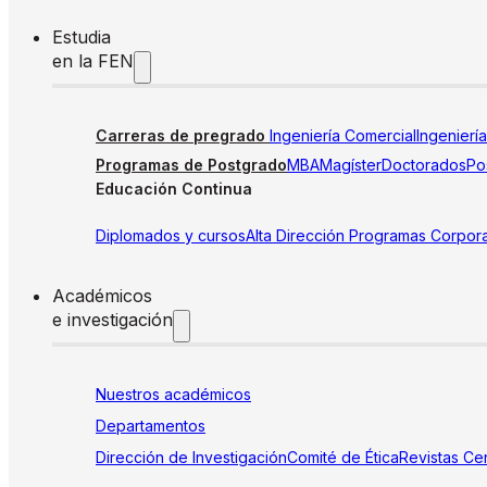
Estudia
en la FEN
Carreras de pregrado
Ingeniería Comercial
Ingenierí
Programas de Postgrado
MBA
Magíster
Doctorados
Pos
Educación Continua
Diplomados y cursos
Alta Dirección
Programas Corpora
Académicos
e investigación
Nuestros académicos
Departamentos
Dirección de Investigación
Comité de Ética
Revistas
Cen