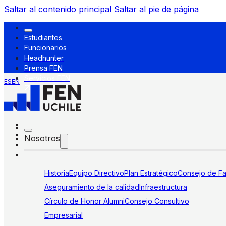
Saltar al contenido principal
Saltar al pie de página
Estudiantes
Funcionarios
Headhunter
Prensa FEN
Servicios FEN
ES
EN
Nosotros
Historia
Equipo Directivo
Plan Estratégico
Consejo de Fa
Aseguramiento de la calidad
Infraestructura
Círculo de Honor Alumni
Consejo Consultivo
Empresarial