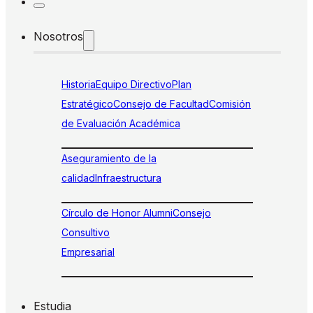
Nosotros
Historia
Equipo Directivo
Plan
Estratégico
Consejo de Facultad
Comisión
de Evaluación Académica
Aseguramiento de la
calidad
Infraestructura
Círculo de Honor Alumni
Consejo
Consultivo
Empresarial
Estudia