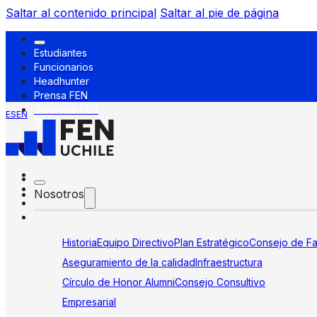
Saltar al contenido principal
Saltar al pie de página
Estudiantes
Funcionarios
Headhunter
Prensa FEN
Servicios FEN
ES
EN
Nosotros
Historia
Equipo Directivo
Plan Estratégico
Consejo de Fa
Aseguramiento de la calidad
Infraestructura
Círculo de Honor Alumni
Consejo Consultivo
Empresarial