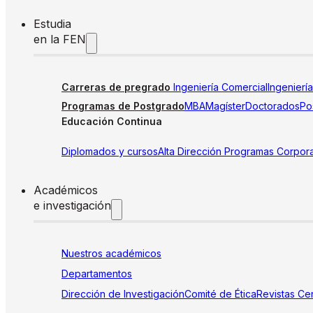
Estudia
en la FEN
Carreras de pregrado
Ingeniería Comercial
Ingenierí
Programas de Postgrado
MBA
Magíster
Doctorados
Pos
Educación Continua
Diplomados y cursos
Alta Dirección
Programas Corpora
Académicos
e investigación
Nuestros académicos
Departamentos
Dirección de Investigación
Comité de Ética
Revistas
Cen