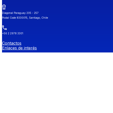
Diagonal Paraguay 205 - 257
Postal Code 8330015, Santiago, Chile
+56 2 2978 3301
Contactos
Enlaces de interés
Universidad de Chile
Secretaría de Estudios
Género y Diversidades Sexuales (OGDIS)
Provee
Redes Sociales FEN