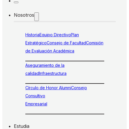
Nosotros
Historia
Equipo Directivo
Plan
Estratégico
Consejo de Facultad
Comisión
de Evaluación Académica
Aseguramiento de la
calidad
Infraestructura
Círculo de Honor Alumni
Consejo
Consultivo
Empresarial
Estudia