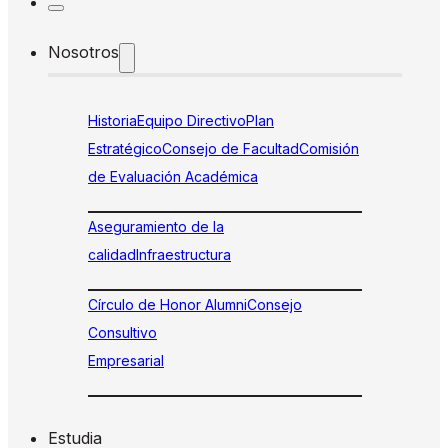
Nosotros
Historia
Equipo Directivo
Plan
Estratégico
Consejo de Facultad
Comisión
de Evaluación Académica
Aseguramiento de la
calidad
Infraestructura
Círculo de Honor Alumni
Consejo
Consultivo
Empresarial
Estudia