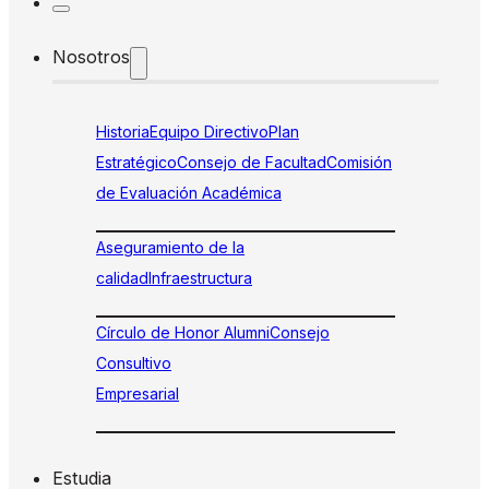
Nosotros
Historia
Equipo Directivo
Plan
Estratégico
Consejo de Facultad
Comisión
de Evaluación Académica
Aseguramiento de la
calidad
Infraestructura
Círculo de Honor Alumni
Consejo
Consultivo
Empresarial
Estudia