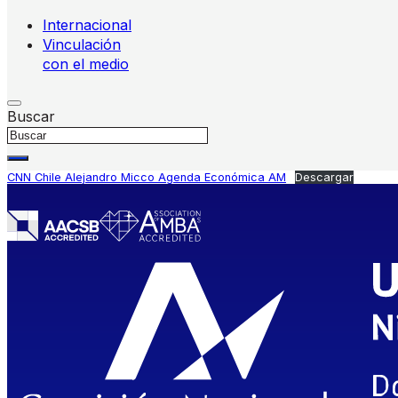
Internacional
Vinculación
con el medio
Buscar
CNN Chile Alejandro Micco Agenda Económica AM
Descargar