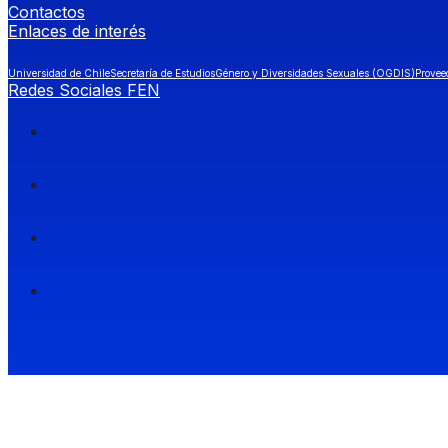
Contactos
Enlaces de interés
Universidad de Chile
Secretaría de Estudios
Género y Diversidades Sexuales (OGDIS)
Provee
Redes Sociales FEN
Facultad de Economía y Negocios (FEN), Universidad de Chile.
Si quieres saber más información sobre carreras
entra a Admisión FEN