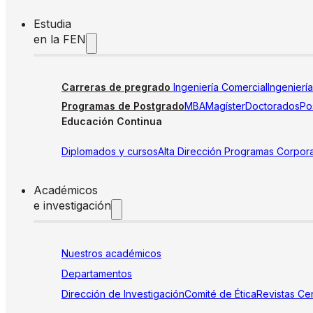
Estudia
en la FEN
Carreras de pregrado
Ingeniería Comercial
Ingenierí
Programas de Postgrado
MBA
Magíster
Doctorados
Pos
Educación Continua
Diplomados y cursos
Alta Dirección
Programas Corpora
Académicos
e investigación
Nuestros académicos
Departamentos
Dirección de Investigación
Comité de Ética
Revistas
Cen