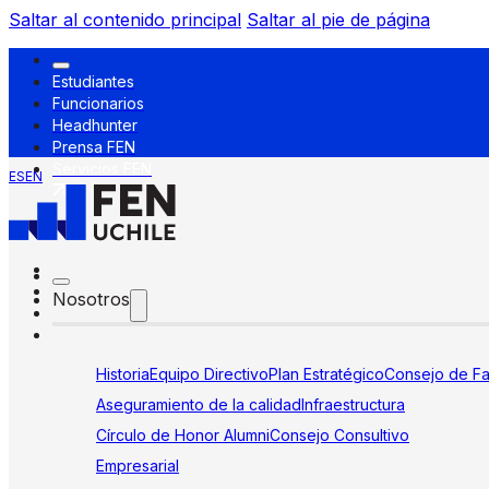
Saltar al contenido principal
Saltar al pie de página
Estudiantes
Funcionarios
Headhunter
Prensa FEN
Servicios FEN
ES
EN
Nosotros
Historia
Equipo Directivo
Plan Estratégico
Consejo de Fa
Aseguramiento de la calidad
Infraestructura
Círculo de Honor Alumni
Consejo Consultivo
Empresarial