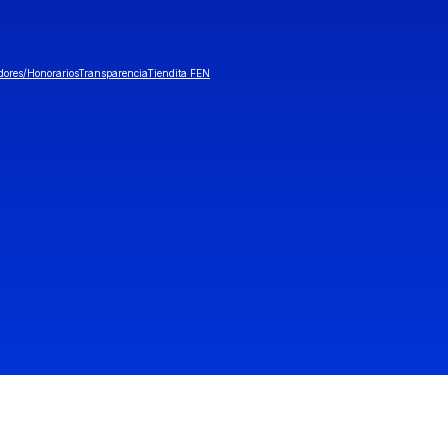
dores/Honorarios
Transparencia
Tiendita FEN