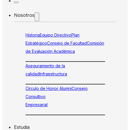
Nosotros
Historia
Equipo Directivo
Plan
Estratégico
Consejo de Facultad
Comisión
de Evaluación Académica
Aseguramiento de la
calidad
Infraestructura
Círculo de Honor Alumni
Consejo
Consultivo
Empresarial
Estudia