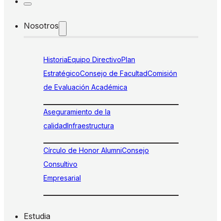
Nosotros
Historia
Equipo Directivo
Plan
Estratégico
Consejo de Facultad
Comisión
de Evaluación Académica
Aseguramiento de la
calidad
Infraestructura
Círculo de Honor Alumni
Consejo
Consultivo
Empresarial
Estudia