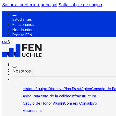
Saltar al contenido principal
Saltar al pie de página
Estudiantes
Funcionarios
Headhunter
Prensa FEN
Servicios FEN
ES
EN
Nosotros
Historia
Equipo Directivo
Plan Estratégico
Consejo de Fa
Aseguramiento de la calidad
Infraestructura
Círculo de Honor Alumni
Consejo Consultivo
Empresarial