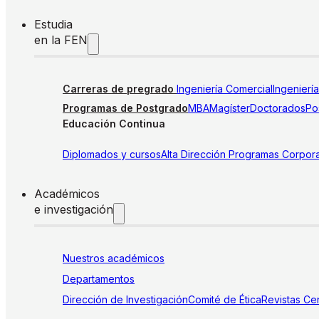
Estudia
en la FEN
Carreras de pregrado
Ingeniería Comercial
Ingenierí
Programas de Postgrado
MBA
Magíster
Doctorados
Pos
Educación Continua
Diplomados y cursos
Alta Dirección
Programas Corpora
Académicos
e investigación
Nuestros académicos
Departamentos
Dirección de Investigación
Comité de Ética
Revistas
Cen