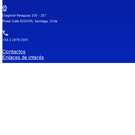
Diagonal Paraguay 205 - 257
Postal Code 8330015, Santiago, Chile
+56 2 2978 3301
Contactos
Enlaces de interés
Universidad de Chile
Secretaría de Estudios
Género y Diversidades Sexuales (OGDIS)
Provee
Redes Sociales FEN