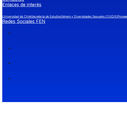
Enlaces de interés
Universidad de Chile
Secretaría de Estudios
Género y Diversidades Sexuales (OGDIS)
Provee
Redes Sociales FEN
Facultad de Economía y Negocios (FEN), Universidad de Chile.
Si quieres saber más información sobre carreras
entra a Admisión FEN