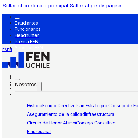
Saltar al contenido principal
Saltar al pie de página
Estudiantes
Funcionarios
Headhunter
Prensa FEN
Servicios FEN
ES
EN
Nosotros
Historia
Equipo Directivo
Plan Estratégico
Consejo de Fa
Aseguramiento de la calidad
Infraestructura
Círculo de Honor Alumni
Consejo Consultivo
Empresarial