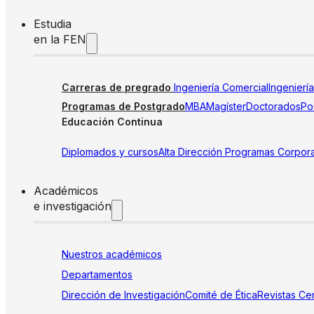
Estudia
en la FEN
Carreras de pregrado
Ingeniería Comercial
Ingenierí
Programas de Postgrado
MBA
Magíster
Doctorados
Pos
Educación Continua
Diplomados y cursos
Alta Dirección
Programas Corpora
Académicos
e investigación
Nuestros académicos
Departamentos
Dirección de Investigación
Comité de Ética
Revistas
Cen