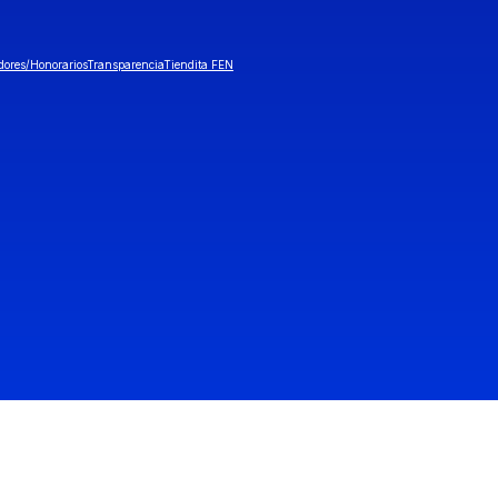
dores/Honorarios
Transparencia
Tiendita FEN