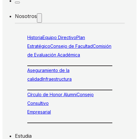
Nosotros
Historia
Equipo Directivo
Plan
Estratégico
Consejo de Facultad
Comisión
de Evaluación Académica
Aseguramiento de la
calidad
Infraestructura
Círculo de Honor Alumni
Consejo
Consultivo
Empresarial
Estudia