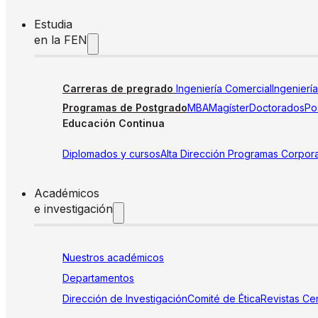
Estudia
en la FEN
Carreras de pregrado
Ingeniería Comercial
Ingenierí
Programas de Postgrado
MBA
Magíster
Doctorados
Pos
Educación Continua
Diplomados y cursos
Alta Dirección
Programas Corpora
Académicos
e investigación
Nuestros académicos
Departamentos
Dirección de Investigación
Comité de Ética
Revistas
Cen