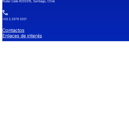
Postal Code 8330015, Santiago, Chile
+56 2 2978 3301
Contactos
Enlaces de interés
Universidad de Chile
Secretaría de Estudios
Género y Diversidades Sexuales (OGDIS)
Provee
Redes Sociales FEN