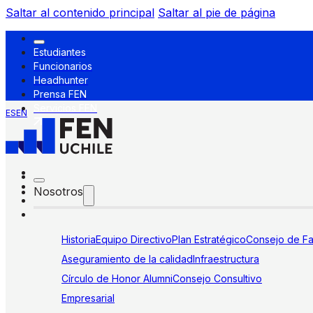
Saltar al contenido principal
Saltar al pie de página
Estudiantes
Funcionarios
Headhunter
Prensa FEN
Servicios FEN
ES
EN
Nosotros
Historia
Equipo Directivo
Plan Estratégico
Consejo de Fa
Aseguramiento de la calidad
Infraestructura
Círculo de Honor Alumni
Consejo Consultivo
Empresarial