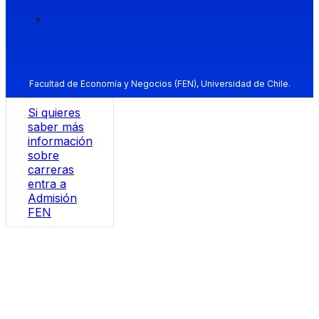
Facultad de Economía y Negocios (FEN), Universidad de Chile.
Si quieres
saber más
información
sobre
carreras
entra a
Admisión
FEN