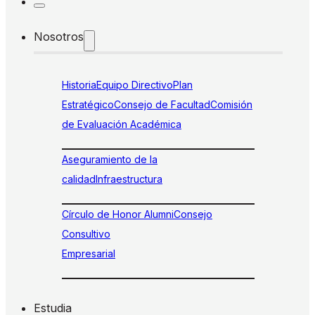
Nosotros
Historia
Equipo Directivo
Plan
Estratégico
Consejo de Facultad
Comisión
de Evaluación Académica
Aseguramiento de la
calidad
Infraestructura
Círculo de Honor Alumni
Consejo
Consultivo
Empresarial
Estudia