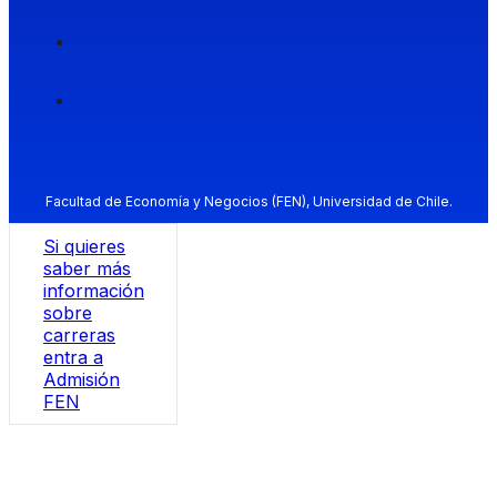
Facultad de Economía y Negocios (FEN), Universidad de Chile.
Si quieres
saber más
información
sobre
carreras
entra a
Admisión
FEN