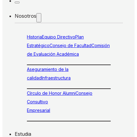
Nosotros
Historia
Equipo Directivo
Plan
Estratégico
Consejo de Facultad
Comisión
de Evaluación Académica
Aseguramiento de la
calidad
Infraestructura
Círculo de Honor Alumni
Consejo
Consultivo
Empresarial
Estudia