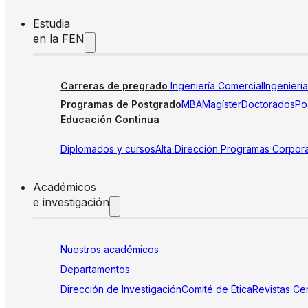
Estudia
en la FEN
Carreras de pregrado
Ingeniería Comercial
Ingenierí
Programas de Postgrado
MBA
Magíster
Doctorados
Pos
Educación Continua
Diplomados y cursos
Alta Dirección
Programas Corpora
Académicos
e investigación
Nuestros académicos
Departamentos
Dirección de Investigación
Comité de Ética
Revistas
Cen