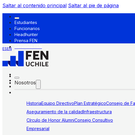
Saltar al contenido principal
Saltar al pie de página
Estudiantes
Funcionarios
Headhunter
Prensa FEN
Servicios FEN
ES
EN
Nosotros
Historia
Equipo Directivo
Plan Estratégico
Consejo de Fa
Aseguramiento de la calidad
Infraestructura
Círculo de Honor Alumni
Consejo Consultivo
Empresarial