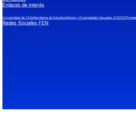
Enlaces de interés
Universidad de Chile
Secretaría de Estudios
Género y Diversidades Sexuales (OGDIS)
Provee
Redes Sociales FEN
Facultad de Economía y Negocios (FEN), Universidad de Chile.
Si quieres saber más información sobre carreras
entra a Admisión FEN