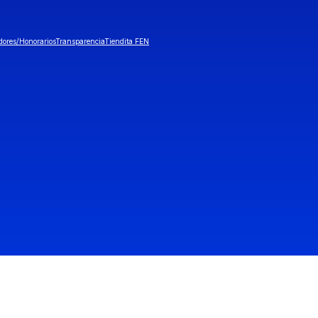
dores/Honorarios
Transparencia
Tiendita FEN