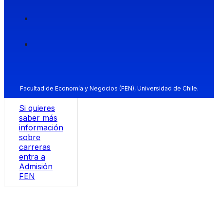
Facultad de Economía y Negocios (FEN), Universidad de Chile.
Si quieres
saber más
información
sobre
carreras
entra a
Admisión
FEN