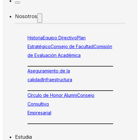
Nosotros
Historia
Equipo Directivo
Plan
Estratégico
Consejo de Facultad
Comisión
de Evaluación Académica
Aseguramiento de la
calidad
Infraestructura
Círculo de Honor Alumni
Consejo
Consultivo
Empresarial
Estudia