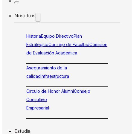
Nosotros
Historia
Equipo Directivo
Plan
Estratégico
Consejo de Facultad
Comisión
de Evaluación Académica
Aseguramiento de la
calidad
Infraestructura
Círculo de Honor Alumni
Consejo
Consultivo
Empresarial
Estudia