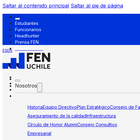
Saltar al contenido principal
Saltar al pie de página
Estudiantes
Funcionarios
Headhunter
Prensa FEN
Servicios FEN
ES
EN
Nosotros
Historia
Equipo Directivo
Plan Estratégico
Consejo de Fa
Aseguramiento de la calidad
Infraestructura
Círculo de Honor Alumni
Consejo Consultivo
Empresarial