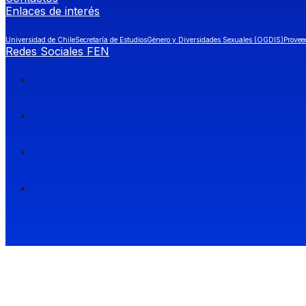
Enlaces de interés
Universidad de Chile
Secretaría de Estudios
Género y Diversidades Sexuales (OGDIS)
Provee
Redes Sociales FEN
Facultad de Economía y Negocios (FEN), Universidad de Chile.
Si quieres saber más información sobre carreras
entra a Admisión FEN