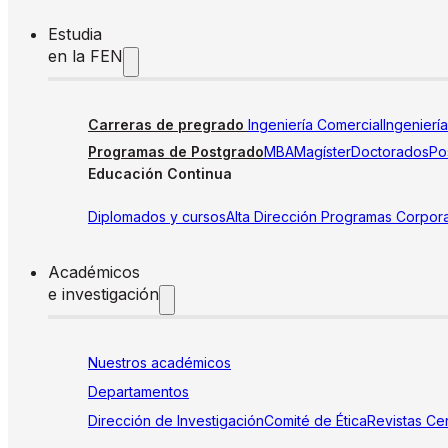
Estudia
en la FEN
Carreras de pregrado
Ingeniería Comercial
Ingenierí
Programas de Postgrado
MBA
Magíster
Doctorados
Pos
Educación Continua
Diplomados y cursos
Alta Dirección
Programas Corpora
Académicos
e investigación
Nuestros académicos
Departamentos
Dirección de Investigación
Comité de Ética
Revistas
Cen