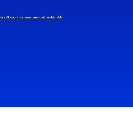
dores/Honorarios
Transparencia
Tiendita FEN