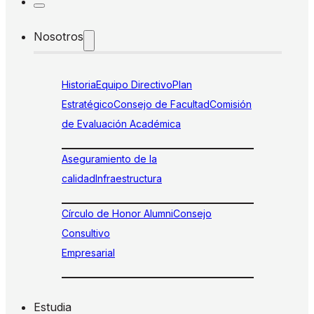
Nosotros
Historia
Equipo Directivo
Plan
Estratégico
Consejo de Facultad
Comisión
de Evaluación Académica
Aseguramiento de la
calidad
Infraestructura
Círculo de Honor Alumni
Consejo
Consultivo
Empresarial
Estudia