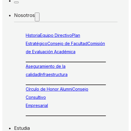
Nosotros
Historia
Equipo Directivo
Plan
Estratégico
Consejo de Facultad
Comisión
de Evaluación Académica
Aseguramiento de la
calidad
Infraestructura
Círculo de Honor Alumni
Consejo
Consultivo
Empresarial
Estudia