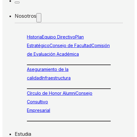
Nosotros
Historia
Equipo Directivo
Plan
Estratégico
Consejo de Facultad
Comisión
de Evaluación Académica
Aseguramiento de la
calidad
Infraestructura
Círculo de Honor Alumni
Consejo
Consultivo
Empresarial
Estudia