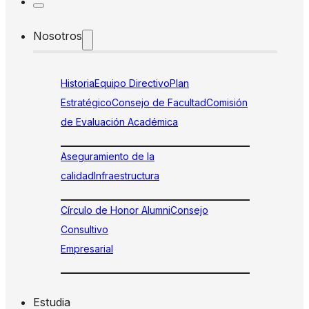
Nosotros
Historia
Equipo Directivo
Plan
Estratégico
Consejo de Facultad
Comisión
de Evaluación Académica
Aseguramiento de la
calidad
Infraestructura
Círculo de Honor Alumni
Consejo
Consultivo
Empresarial
Estudia