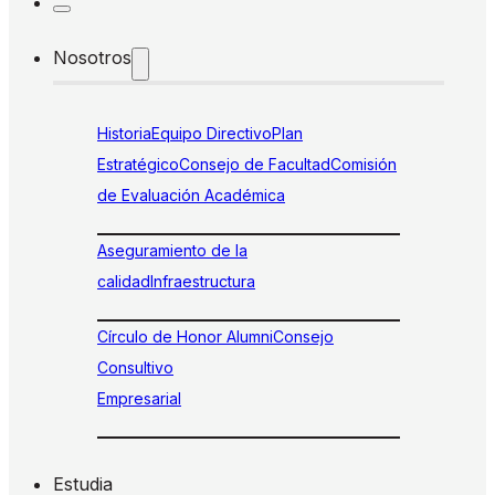
Nosotros
Historia
Equipo Directivo
Plan
Estratégico
Consejo de Facultad
Comisión
de Evaluación Académica
Aseguramiento de la
calidad
Infraestructura
Círculo de Honor Alumni
Consejo
Consultivo
Empresarial
Estudia