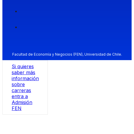
Facultad de Economía y Negocios (FEN), Universidad de Chile.
Si quieres
saber más
información
sobre
carreras
entra a
Admisión
FEN