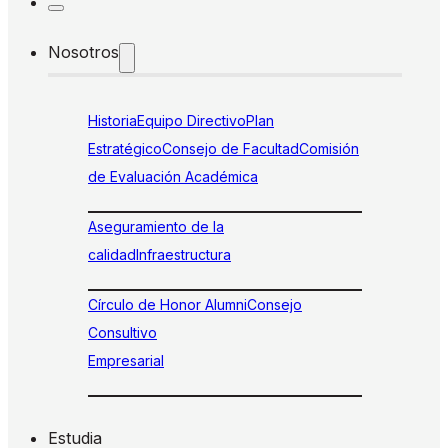
Nosotros
Historia
Equipo Directivo
Plan
Estratégico
Consejo de Facultad
Comisión
de Evaluación Académica
Aseguramiento de la
calidad
Infraestructura
Círculo de Honor Alumni
Consejo
Consultivo
Empresarial
Estudia