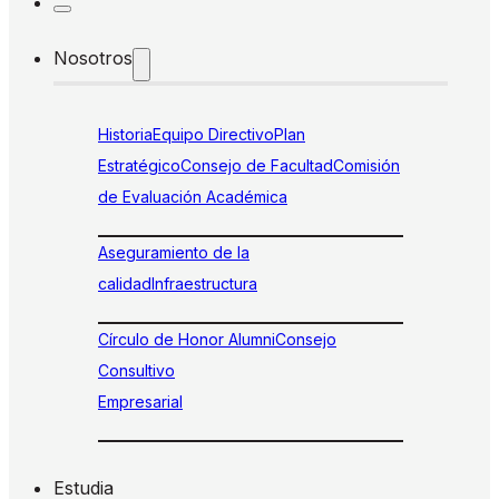
Nosotros
Historia
Equipo Directivo
Plan
Estratégico
Consejo de Facultad
Comisión
de Evaluación Académica
Aseguramiento de la
calidad
Infraestructura
Círculo de Honor Alumni
Consejo
Consultivo
Empresarial
Estudia