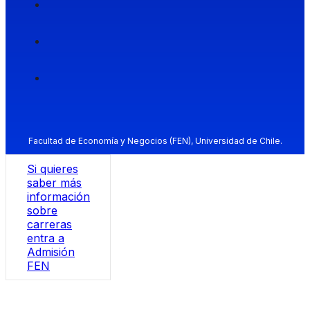
Facultad de Economía y Negocios (FEN), Universidad de Chile.
Si quieres
saber más
información
sobre
carreras
entra a
Admisión
FEN