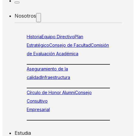
Nosotros
Historia
Equipo Directivo
Plan
Estratégico
Consejo de Facultad
Comisión
de Evaluación Académica
Aseguramiento de la
calidad
Infraestructura
Círculo de Honor Alumni
Consejo
Consultivo
Empresarial
Estudia