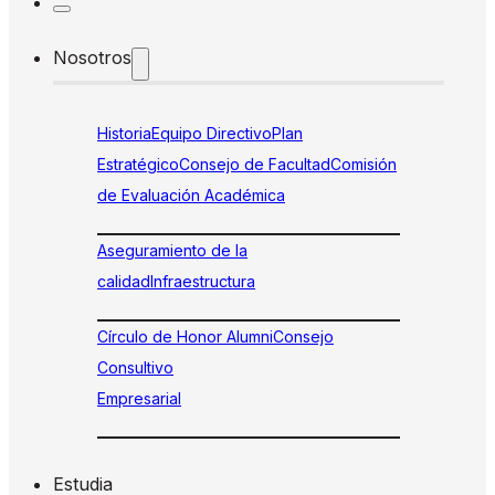
Nosotros
Historia
Equipo Directivo
Plan
Estratégico
Consejo de Facultad
Comisión
de Evaluación Académica
Aseguramiento de la
calidad
Infraestructura
Círculo de Honor Alumni
Consejo
Consultivo
Empresarial
Estudia