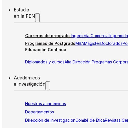
Estudia
en la FEN
Carreras de pregrado
Ingeniería Comercial
Ingenierí
Programas de Postgrado
MBA
Magíster
Doctorados
Pos
Educación Continua
Diplomados y cursos
Alta Dirección
Programas Corpora
Académicos
e investigación
Nuestros académicos
Departamentos
Dirección de Investigación
Comité de Ética
Revistas
Cen