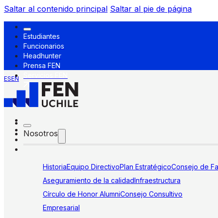
Saltar al contenido principal
Saltar al pie de página
Estudiantes
Funcionarios
Headhunter
Prensa FEN
Servicios FEN
ES
EN
Nosotros
Historia
Equipo Directivo
Plan Estratégico
Consejo de Fa
Aseguramiento de la calidad
Infraestructura
Círculo de Honor Alumni
Consejo Consultivo
Empresarial