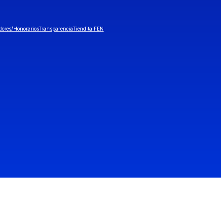
dores/Honorarios
Transparencia
Tiendita FEN