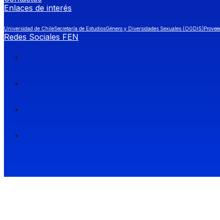
Enlaces de interés
Universidad de Chile
Secretaría de Estudios
Género y Diversidades Sexuales (OGDIS)
Provee
Redes Sociales FEN
Facultad de Economía y Negocios (FEN), Universidad de Chile.
Si quieres saber más información sobre carreras
entra a Admisión FEN