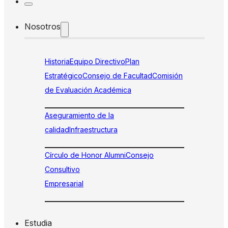
Nosotros
Historia
Equipo Directivo
Plan
Estratégico
Consejo de Facultad
Comisión
de Evaluación Académica
Aseguramiento de la
calidad
Infraestructura
Círculo de Honor Alumni
Consejo
Consultivo
Empresarial
Estudia