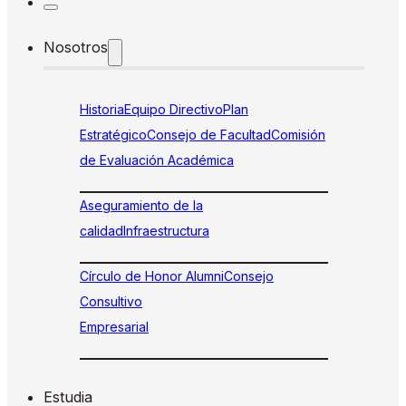
Nosotros
Historia
Equipo Directivo
Plan
Estratégico
Consejo de Facultad
Comisión
de Evaluación Académica
Aseguramiento de la
calidad
Infraestructura
Círculo de Honor Alumni
Consejo
Consultivo
Empresarial
Estudia