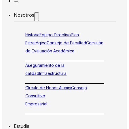
Nosotros
Historia
Equipo Directivo
Plan
Estratégico
Consejo de Facultad
Comisión
de Evaluación Académica
Aseguramiento de la
calidad
Infraestructura
Círculo de Honor Alumni
Consejo
Consultivo
Empresarial
Estudia