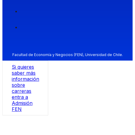
Facultad de Economía y Negocios (FEN), Universidad de Chile.
Si quieres
saber más
información
sobre
carreras
entra a
Admisión
FEN