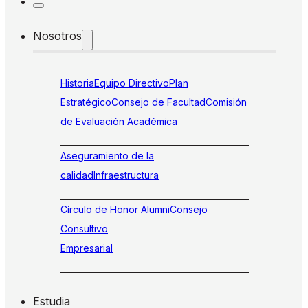
Nosotros
Historia
Equipo Directivo
Plan
Estratégico
Consejo de Facultad
Comisión
de Evaluación Académica
Aseguramiento de la
calidad
Infraestructura
Círculo de Honor Alumni
Consejo
Consultivo
Empresarial
Estudia