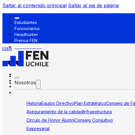
Saltar al contenido principal
Saltar al pie de página
Estudiantes
Funcionarios
Headhunter
Prensa FEN
Servicios FEN
ES
EN
Nosotros
Historia
Equipo Directivo
Plan Estratégico
Consejo de Fa
Aseguramiento de la calidad
Infraestructura
Círculo de Honor Alumni
Consejo Consultivo
Empresarial