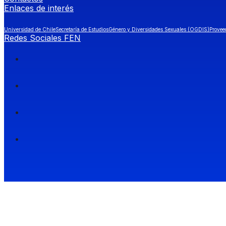
Enlaces de interés
Universidad de Chile
Secretaría de Estudios
Género y Diversidades Sexuales (OGDIS)
Provee
Redes Sociales FEN
Facultad de Economía y Negocios (FEN), Universidad de Chile.
Si quieres saber más información sobre carreras
entra a Admisión FEN