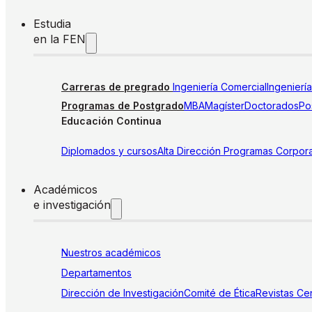
Estudia
en la FEN
Carreras de pregrado
Ingeniería Comercial
Ingenierí
Programas de Postgrado
MBA
Magíster
Doctorados
Pos
Educación Continua
Diplomados y cursos
Alta Dirección
Programas Corpora
Académicos
e investigación
Nuestros académicos
Departamentos
Dirección de Investigación
Comité de Ética
Revistas
Cen