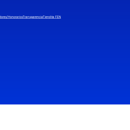
dores/Honorarios
Transparencia
Tiendita FEN