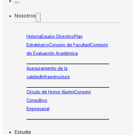
Nosotros
Historia
Equipo Directivo
Plan
Estratégico
Consejo de Facultad
Comisión
de Evaluación Académica
Aseguramiento de la
calidad
Infraestructura
Círculo de Honor Alumni
Consejo
Consultivo
Empresarial
Estudia