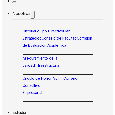
Nosotros
Historia
Equipo Directivo
Plan
Estratégico
Consejo de Facultad
Comisión
de Evaluación Académica
Aseguramiento de la
calidad
Infraestructura
Círculo de Honor Alumni
Consejo
Consultivo
Empresarial
Estudia