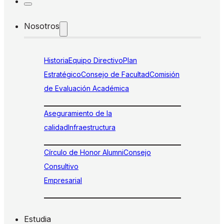
Nosotros
Historia
Equipo Directivo
Plan
Estratégico
Consejo de Facultad
Comisión
de Evaluación Académica
Aseguramiento de la
calidad
Infraestructura
Círculo de Honor Alumni
Consejo
Consultivo
Empresarial
Estudia