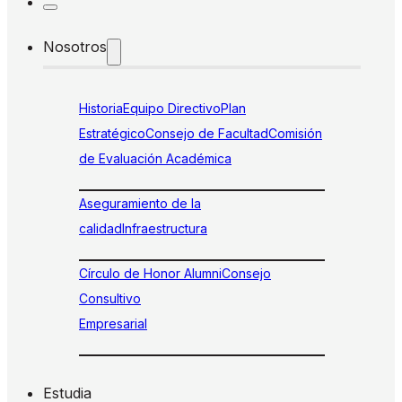
Nosotros
Historia
Equipo Directivo
Plan
Estratégico
Consejo de Facultad
Comisión
de Evaluación Académica
Aseguramiento de la
calidad
Infraestructura
Círculo de Honor Alumni
Consejo
Consultivo
Empresarial
Estudia