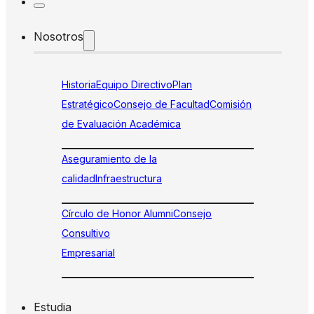
Nosotros
Historia
Equipo Directivo
Plan
Estratégico
Consejo de Facultad
Comisión
de Evaluación Académica
Aseguramiento de la
calidad
Infraestructura
Círculo de Honor Alumni
Consejo
Consultivo
Empresarial
Estudia