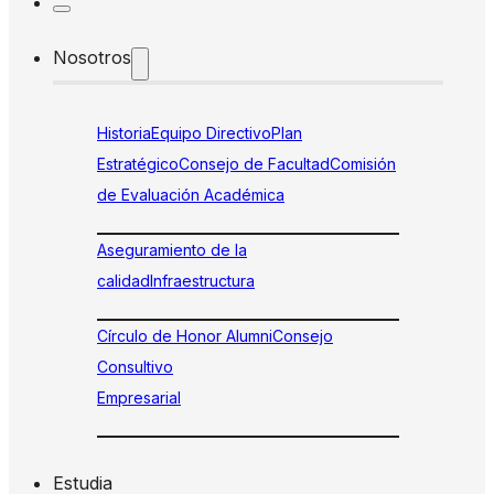
Nosotros
Historia
Equipo Directivo
Plan
Estratégico
Consejo de Facultad
Comisión
de Evaluación Académica
Aseguramiento de la
calidad
Infraestructura
Círculo de Honor Alumni
Consejo
Consultivo
Empresarial
Estudia