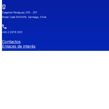
Diagonal Paraguay 205 - 257
Postal Code 8330015, Santiago, Chile
+56 2 2978 3301
Contactos
Enlaces de interés
Universidad de Chile
Secretaría de Estudios
Género y Diversidades Sexuales (OGDIS)
Provee
Redes Sociales FEN