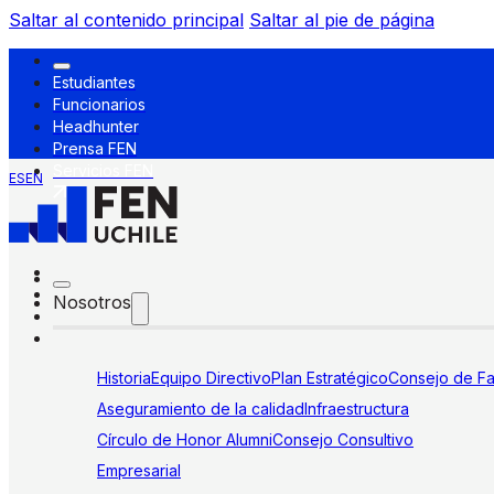
Saltar al contenido principal
Saltar al pie de página
Estudiantes
Funcionarios
Headhunter
Prensa FEN
Servicios FEN
ES
EN
Nosotros
Historia
Equipo Directivo
Plan Estratégico
Consejo de Fa
Aseguramiento de la calidad
Infraestructura
Círculo de Honor Alumni
Consejo Consultivo
Empresarial