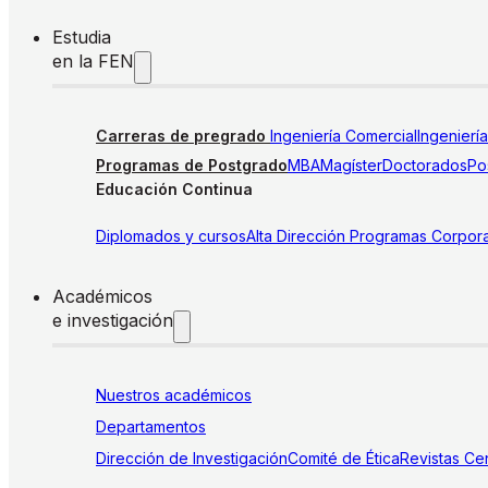
Estudia
en la FEN
Carreras de pregrado
Ingeniería Comercial
Ingenierí
Programas de Postgrado
MBA
Magíster
Doctorados
Pos
Educación Continua
Diplomados y cursos
Alta Dirección
Programas Corpora
Académicos
e investigación
Nuestros académicos
Departamentos
Dirección de Investigación
Comité de Ética
Revistas
Cen