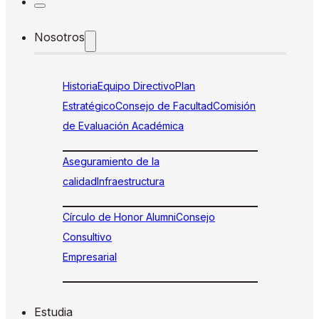
Nosotros
Historia
Equipo Directivo
Plan
Estratégico
Consejo de Facultad
Comisión
de Evaluación Académica
Aseguramiento de la
calidad
Infraestructura
Círculo de Honor Alumni
Consejo
Consultivo
Empresarial
Estudia