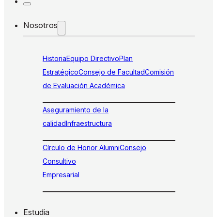
Nosotros
Historia
Equipo Directivo
Plan
Estratégico
Consejo de Facultad
Comisión
de Evaluación Académica
Aseguramiento de la
calidad
Infraestructura
Círculo de Honor Alumni
Consejo
Consultivo
Empresarial
Estudia