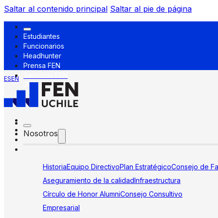
Saltar al contenido principal
Saltar al pie de página
Estudiantes
Funcionarios
Headhunter
Prensa FEN
Servicios FEN
ES
EN
Nosotros
Historia
Equipo Directivo
Plan Estratégico
Consejo de Fa
Aseguramiento de la calidad
Infraestructura
Círculo de Honor Alumni
Consejo Consultivo
Empresarial