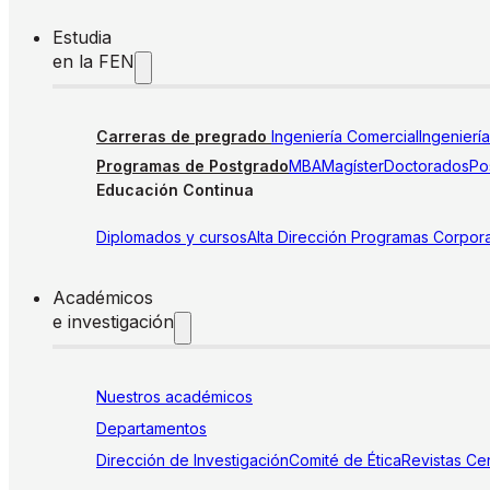
Estudia
en la FEN
Carreras de pregrado
Ingeniería Comercial
Ingenierí
Programas de Postgrado
MBA
Magíster
Doctorados
Pos
Educación Continua
Diplomados y cursos
Alta Dirección
Programas Corpora
Académicos
e investigación
Nuestros académicos
Departamentos
Dirección de Investigación
Comité de Ética
Revistas
Cen