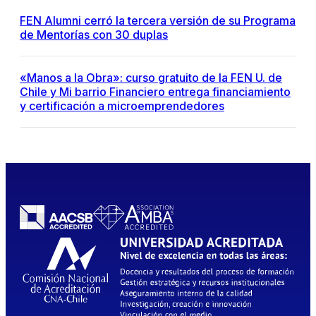
FEN Alumni cerró la tercera versión de su Programa
de Mentorías con 30 duplas
«Manos a la Obra»: curso gratuito de la FEN U. de
Chile y Mi barrio Financiero entrega financiamiento
y certificación a microemprendedores