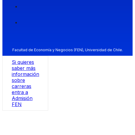
Facultad de Economía y Negocios (FEN), Universidad de Chile.
Si quieres
saber más
información
sobre
carreras
entra a
Admisión
FEN