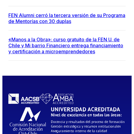
FEN Alumni cerró la tercera versión de su Programa
de Mentorías con 30 duplas
«Manos a la Obra»: curso gratuito de la FEN U. de
Chile y Mi barrio Financiero entrega financiamiento
y certificación a microemprendedores